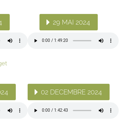
4
29 MAI 2024
get
024
02 DECEMBRE 2024