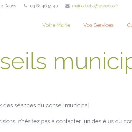
00 Doubs
03 81 46 51 40
mairiedoubs@wanadoo.fr
Votre Mairie
Vos Services
Cu
seils munici
 des séances du conseil municipal.
ions, n’hésitez pas à contacter l’un des élus du con