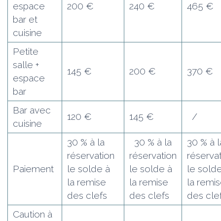
espace
200 €
240 €
465 €
bar et
cuisine
Petite
salle +
145 €
200 €
370 €
espace
bar
Bar avec
120 €
145 €
/
cuisine
30 % à la
30 % à la
30 % à l
réservation
réservation
réserva
Paiement
le solde à
le solde à
le sold
la remise
la remise
la remi
des clefs
des clefs
des cle
Caution à