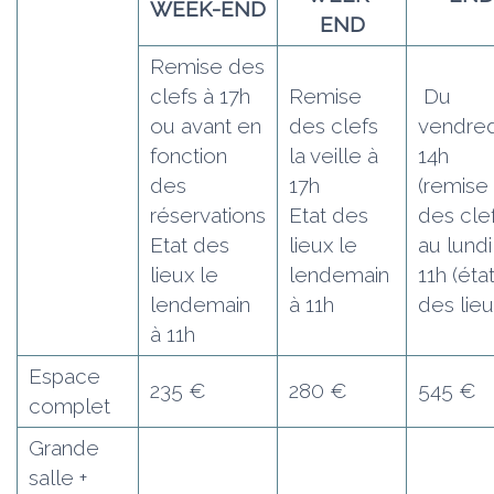
WEEK-END
END
Remise des
clefs à 17h
Remise
Du
ou avant en
des clefs
vendred
fonction
la veille à
14h
des
17h
(remise
réservations
Etat des
des clef
Etat des
lieux le
au lundi
lieux le
lendemain
11h (éta
lendemain
à 11h
des lieu
à 11h
Espace
235 €
280 €
545 €
complet
Grande
salle +