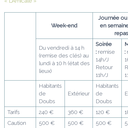
« L’Amicale »
Journée ou 
Week-end
en semain
repa
Soirée
M
Du vendredi à 14 h
:
remise
:
(remise des clés) au
14h/J
1
lundi à 10 h (état des
Retour
R
lieux)
11h/J
1
Habitants
Habitants
de
Extérieur
de
E
Doubs
Doubs
Tarifs
240 €
360 €
120 €
1
Caution
500 €
500 €
500 €
5