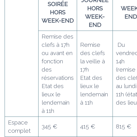
SOIRÉE
HORS
WEEK
HORS
WEEK-
END
WEEK-END
END
Remise des
clefs à 17h
Remise
Du
ou avant en
des clefs
vendred
fonction
la veille à
14h
des
17h
(remise
réservations
Etat des
des clef
Etat des
lieux le
au lundi
lieux le
lendemain
11h (éta
lendemain
à 11h
des lieu
à 11h
Espace
345 €
415 €
815 €
complet