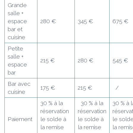
Grande
salle +
espace
280 €
345 €
675 €
bar et
cuisine
Petite
salle +
215 €
280 €
545 €
espace
bar
Bar avec
175 €
215 €
/
cuisine
30 % à la
30 % à la
30 % à l
réservation
réservation
réserva
Paiement
le solde à
le solde à
le sold
la remise
la remise
la remi