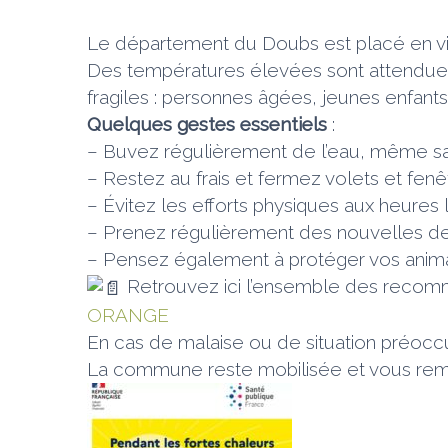
Le département du Doubs est placé en vi
Des températures élevées sont attendues c
fragiles : personnes âgées, jeunes enfant
Quelques gestes essentiels
:
–
Buvez régulièrement de l’eau, même san
–
Restez au frais et fermez volets et fenê
–
Évitez les efforts physiques aux heures 
–
Prenez régulièrement des nouvelles de 
–
Pensez également à protéger vos animaux 
Retrouvez ici l’ensemble des recomm
ORANGE
En cas de malaise ou de situation préoccu
La commune reste mobilisée et vous reme