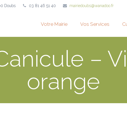
00 Doubs
03 81 46 51 40
mairiedoubs@wanadoo.fr
Votre Mairie
Vos Services
Cu
Canicule – V
orange