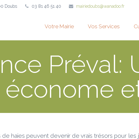
00 Doubs
03 81 46 51 40
mairiedoubs@wanadoo.fr
Votre Mairie
Vos Services
Cu
nce Préval: U
e, économe et
s de haies peuvent devenir de vrais trésors pour les